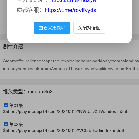
官方交流群：
https://t.me/mdzyw
年份：
2024
魔都客服：
https://t.me/roytfyyds
地区：
美国
更新时间：
2024-08-12
查看采集教程
关闭对话框
剧情介绍
Ateamoffouraliensescapetheirexplodinghomeworldonlytocrashlandin
inreadyhomeinsuburbanAmerica.TheyareevenlysplitonwhetherEarthis
播放类型：modum3u8
第01集
$https://play.modujx14.com/20240812/NWUJDXBW/index.m3u8
第02集
$https://play.modujx14.com/20240812/VCI5bHCd/index.m3u8