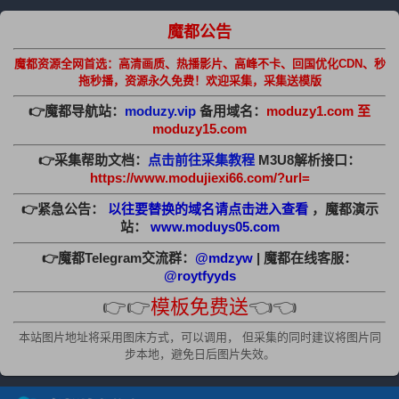
魔都公告
魔都资源全网首选：高清画质、热播影片、高峰不卡、回国优化CDN、秒
拖秒播，资源永久免费！欢迎采集，采集送模版
👉魔都导航站：
moduzy.vip
备用域名：
moduzy1.com 至
moduzy15.com
👉采集帮助文档：
点击前往采集教程
M3U8解析接口：
https://www.modujiexi66.com/?url=
👉紧急公告：
以往要替换的域名请点击进入查看
，魔都演示
站：
www.moduys05.com
👉魔都Telegram交流群：
@mdzyw
| 魔都在线客服：
@roytfyyds
👉👉
模板免费送
👈👈
本站图片地址将采用图床方式，可以调用， 但采集的同时建议将图片同
步本地，避免日后图片失效。