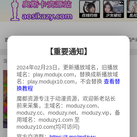
首页
电影
连续剧
综艺
体育
AI漫剧
国产
【重要通知】
当前位置：
首页
>
欧美动漫
>
外星也难民第五季
2024年02月23日，更新播放域名，旧播放
域名：play.modujx.com，替换成新播放域
外星也难民第五季
全11集
名：play.modujx10.com，不会替换
查看替
又名：
外星也难民 第五季 Solar Opposites
换教程
Season 52024,外星也难民 第五季 Solar
魔都资源专注于动漫资源，欢迎新老站长
Opposites Season 5
前来采集，主域名：moduzy.com、
导演：
内详
moduzy.cc、moduzy.net、moduzy.vip，备
主演：
丹·史蒂文斯,托马斯·米德蒂奇,肖恩·
用域名：moduzy1.com 至
吉布朗尼,玛丽·麦克,弗雷德·迈拉麦德
moduzy10.com(均可访问)
类型：
喜剧,科幻,动画,冒险