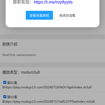
魔都客服：
https://t.me/roytfyyds
类型：
喜剧,动作,科幻,动画,奇幻,冒险
年份：
2024
查看采集教程
关闭对话框
地区：
美国
更新时间：
2024-08-01
剧情介绍
NewYork,samemission.
播放类型：modum3u8
第01集
$https://play.modujx13.com/20240716/IbDrYqpk/index.m3u8
第02集
$https://play.modujx13.com/20240717/w813TPSw/index.m3u8