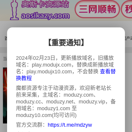
首页
电影
连续剧
综艺
体育
AI漫剧
国产
【重要通知】
2024年02月23日，更新播放域名，旧播放
当前位置：
首页
>
欧美动漫
>
杀手猴第二季
域名：play.modujx.com，替换成新播放域
名：play.modujx10.com，不会替换
查看替
杀手猴第二季
更新至10集
换教程
又名：
杀手猴 第二季 Hit Monkey Season
魔都资源专注于动漫资源，欢迎新老站长
22024,杀手猴 第二季 Hit Monkey Season
前来采集，主域名：moduzy.com、
2
moduzy.cc、moduzy.net、moduzy.vip，备
导演：
Neal Holman
用域名：moduzy1.com 至
主演：
杰森·苏戴奇斯,弗雷德·塔特西奥,奥
moduzy10.com(均可访问)
立薇娅·玛恩,武井乔治,松村艾丽,蕾可·艾尔
丝沃斯,诺希尔·达拉尔,Nobi Nakanishi,Mia
官方交流群：
https://t.me/mdzyw
Korf