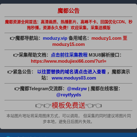
魔都公告
魔都资源全网首选：高清画质、热播影片、高峰不卡、回国优化CDN、秒
拖秒播，资源永久免费！欢迎采集，采集送模版
👉魔都导航站：
moduzy.vip
备用域名：
moduzy1.com 至
moduzy15.com
👉采集帮助文档：
点击前往采集教程
M3U8解析接口：
https://www.modujiexi66.com/?url=
👉紧急公告：
以往要替换的域名请点击进入查看
，魔都演示
站：
www.moduys03.com
👉魔都Telegram交流群：
@mdzyw
| 魔都在线客服：
@roytfyyds
👉👉
模板免费送
👈👈
本站图片地址将采用图床方式，可以调用， 但采集的同时建议将图片同
步本地，避免日后图片失效。